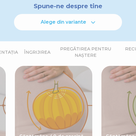
Spune-ne despre tine
Alege din variante
PREGĂTIREA PENTRU
REC
ENTAȚIA
ÎNGRIJIREA
NAȘTERE