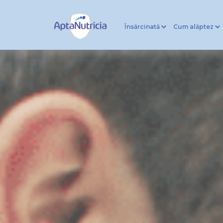
Însărcinată
Cum alăptez