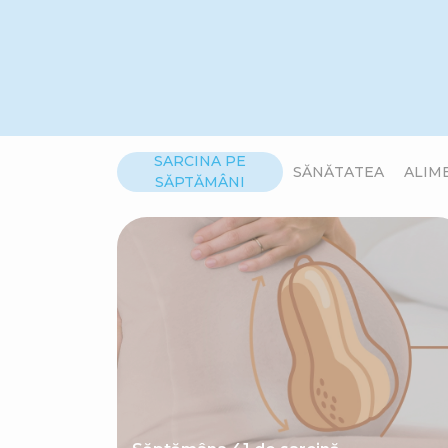
SARCINA PE
SĂNĂTATEA
ALIM
SĂPTĂMÂNI