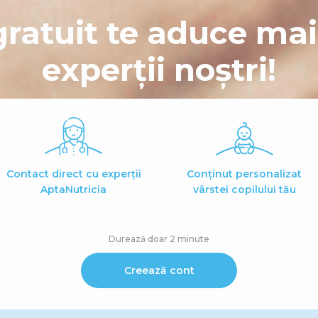
gratuit te aduce ma
experții noștri!
Contact direct cu experții
Conținut personalizat
AptaNutricia
vârstei copilului tău
Durează doar 2 minute
Creează cont