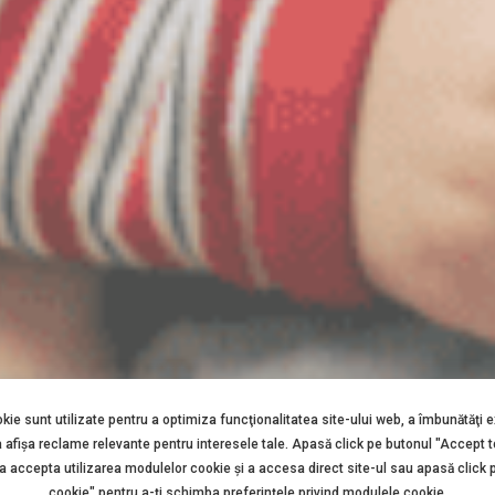
okie sunt utilizate pentru a optimiza funcţionalitatea site-ului web, a îmbunătăţi 
a afişa reclame relevante pentru interesele tale. Apasă click pe butonul "Accept 
 a accepta utilizarea modulelor cookie şi a accesa direct site-ul sau apasă click 
cookie" pentru a-ţi schimba preferinţele privind modulele cookie.