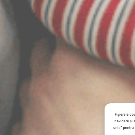
Fișierele co
navigare şi 
urile" pentru