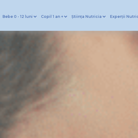
Bebe 0 - 12 luni
Copil 1 an +
Știința Nutricia
Experții Nutri