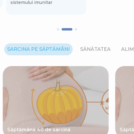
sistemului imunitar
SARCINA PE SĂPTĂMÂNI
SĂNĂTATEA
ALIM
Săptămâna 40 de sarcină
Săptă