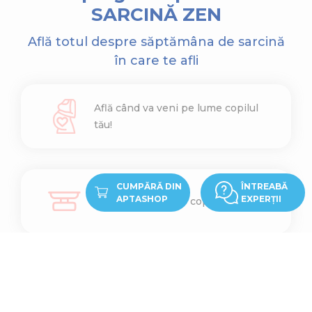
SARCINĂ ZEN
Află totul despre săptămâna de sarcină
în care te afli
Află când va veni pe lume copilul
tău!
CUMPĂRĂ DIN
ÎNTREABĂ
APTASHOP
EXPERȚII
Află cât cântărește copilul tău
Află ce înălțime are copilul tău