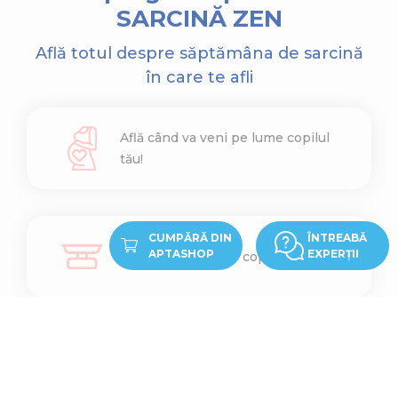
SARCINĂ ZEN
Află totul despre săptămâna de sarcină
în care te afli
Află când va veni pe lume copilul
tău!
CUMPĂRĂ DIN
ÎNTREABĂ
APTASHOP
EXPERȚII
Află cât cântărește copilul tău
Află ce înălțime are copilul tău