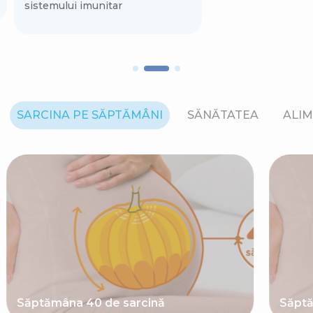
sistemului imunitar
SARCINA PE SĂPTĂMÂNI
SĂNĂTATEA
ALIM
Săptămâna 40 de sarcină
Săptă