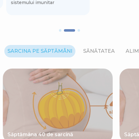
sistemului imunitar
SARCINA PE SĂPTĂMÂNI
SĂNĂTATEA
ALIM
Săptămâna 40 de sarcină
Săptă