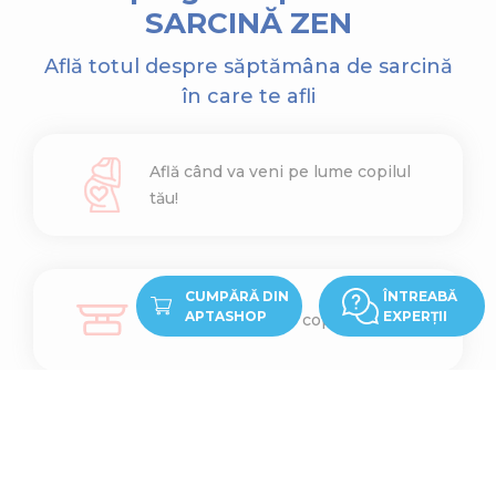
SARCINĂ ZEN
Află totul despre săptămâna de sarcină
în care te afli
Află când va veni pe lume copilul
tău!
CUMPĂRĂ DIN
ÎNTREABĂ
APTASHOP
EXPERȚII
Află cât cântărește copilul tău
Află ce înălțime are copilul tău