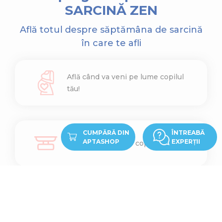
SARCINĂ ZEN
Află totul despre săptămâna de sarcină
în care te afli
Află când va veni pe lume copilul
tău!
CUMPĂRĂ DIN
ÎNTREABĂ
APTASHOP
EXPERȚII
Află cât cântărește copilul tău
Află ce înălțime are copilul tău