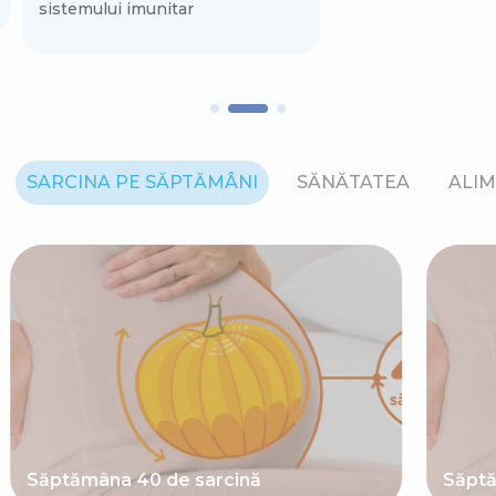
sistemului imunitar
SARCINA PE SĂPTĂMÂNI
SĂNĂTATEA
ALIM
Săptămâna 40 de sarcină
Săptă