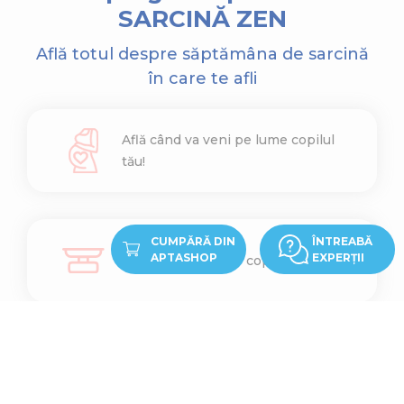
SARCINĂ ZEN
Află totul despre săptămâna de sarcină
în care te afli
Află când va veni pe lume copilul
tău!
CUMPĂRĂ DIN
ÎNTREABĂ
APTASHOP
EXPERȚII
Află cât cântărește copilul tău
Află ce înălțime are copilul tău