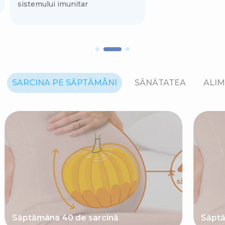
sistemului imunitar
SARCINA PE SĂPTĂMÂNI
SĂNĂTATEA
ALIM
Săptămâna 40 de sarcină
Săptă